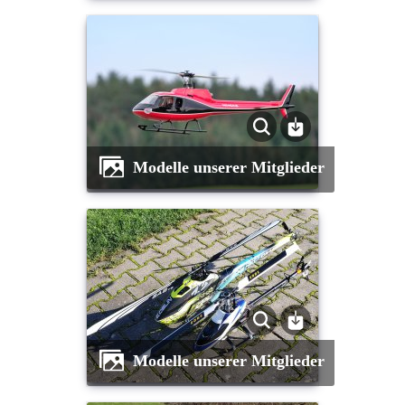
Modelle unserer Mitglieder
Modelle unserer Mitglieder