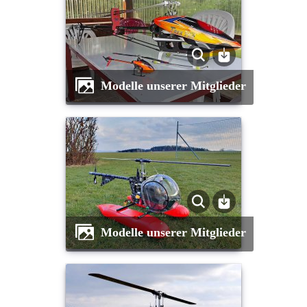
Modelle unserer Mitglieder
Modelle unserer Mitglieder